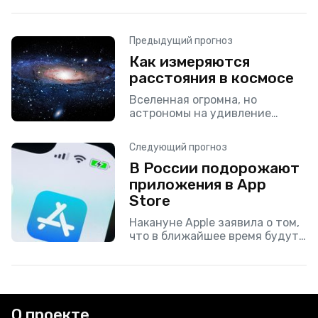
Предыдущий прогноз
Как измеряются
расстояния в космосе
Вселенная огромна, но
астрономы на удивление
хорошо научились определять
расстояния до различных
Следующий прогноз
космических объектов. Так,
В России подорожают
например, дистанция до
нашего естественного
приложения в App
спутника измерена настолько
Store
точно, что
Накануне Apple заявила о том,
что в ближайшее время будут
введены новые тарифы на
приложения в магазине App
Store. Изменения цен
коснулись нескольких стран, в
О проекте