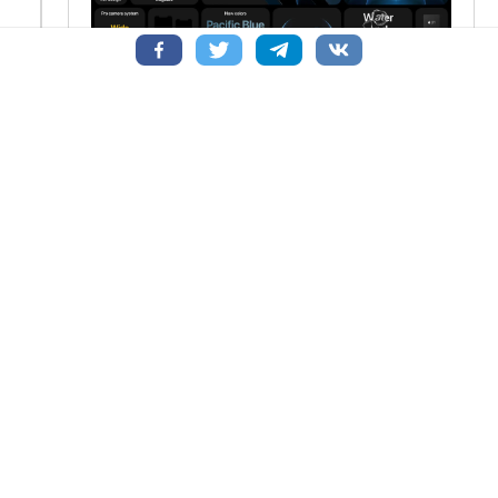
0
Поделиться
Комментарий
6 лет назад
LiDar - сенсор глубины
LiDar
может рассчитать расстояние и время,
которое потребуется свету, чтобы достигнуть
какой-либо точки, которую вы снимаете, что
позволит улучшить ваш опыт с
проектированием, 3D технологиями и другими
функциями