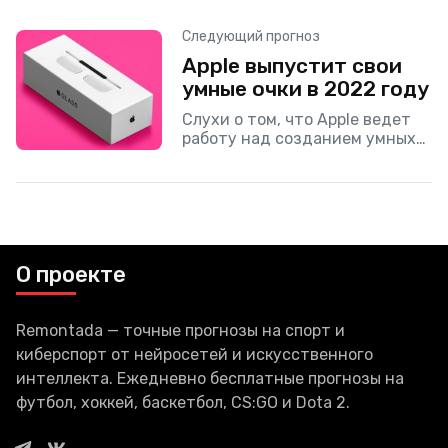
в данный момент
разрабатывает две разных
Следующий прогноз
модели наушников AirPods. По
Apple выпустит свои
данным источников, Apple
ведет работу над первой
умные очки в 2022 году
моделью
Слухи о том, что Apple ведет
работу над созданием умных
очков, начали появляться уже
несколько лет назад. И
кажется, что в ближайшее
время вероятность выпуска
О проекте
Remontada — точные прогнозы на спорт и
киберспорт от нейросетей и искусственного
интеллекта. Ежедневно бесплатные прогнозы на
футбол, хоккей, баскетбол, CS:GO и Dota 2.