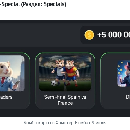
-Special (Раздел: Specials)
Комбо карты в Хамстер Комбат 9 июля