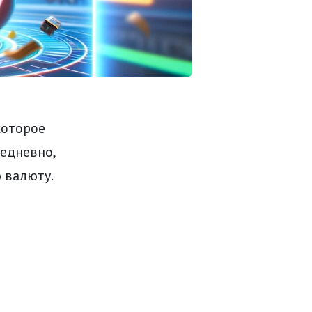
которое
едневно,
 валюту.