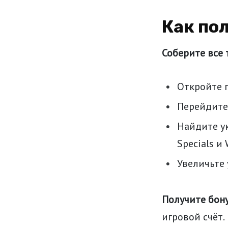
Как по
Соберите все 
Откройте 
Перейдите 
Найдите ук
Specials и
Увеличьте 
Получите бону
игровой счёт.