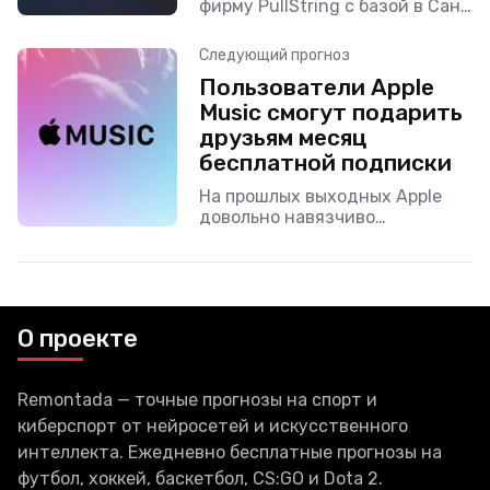
фирму PullString с базой в Сан-
Франциско. Согласно Axios,
стартап помогает крупным
Следующий прогноз
компаниям разрабатывать
Пользователи Apple
голосовых помощников, а
Music смогут подарить
также интерфейсы под
управлением ИИ. PullString
друзьям месяц
бесплатной подписки
На прошлых выходных Apple
довольно навязчиво
предлагала бывшим
подписчикам Apple Music три
месяца бесплатного
пользования сервисом в обмен
на возвращение в систему.
О проекте
Аттракцион невиданной
щедрости
Remontada — точные прогнозы на спорт и
киберспорт от нейросетей и искусственного
интеллекта. Ежедневно бесплатные прогнозы на
футбол, хоккей, баскетбол, CS:GO и Dota 2.