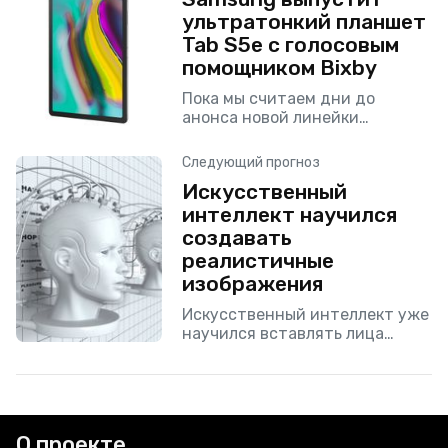
ультратонкий планшет
Tab S5e с голосовым
помощником Bixby
Пока мы считаем дни до
анонса новой линейки
смартфонов, компания
Samsung приготовила для нас
Следующий прогноз
очередной сюрприз. На этот
Искусственный
раз гигант индустрии
интеллект научился
порадует нас новым
планшетом
создавать
реалистичные
изображения
Искусственный интеллект уже
научился вставлять лица
реальных людей в
изображения и видео
щекотливого характера. Теперь
он научился создавать
фотографии практически с
О проекте
нуля. Разработчик Филипп