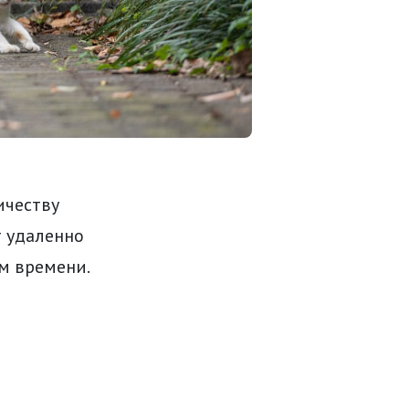
ичеству
т удаленно
м времени.