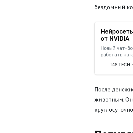
бездомный кот
Нейросеть 
от NVIDIA
Новый чат-бо
работать на 
T4S.TECH
После денежн
животным. Он
круглосуточно