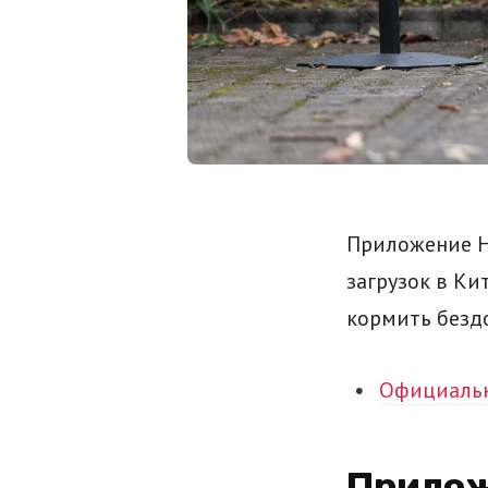
Приложение He
загрузок в Ки
кормить безд
Официаль
Прилож