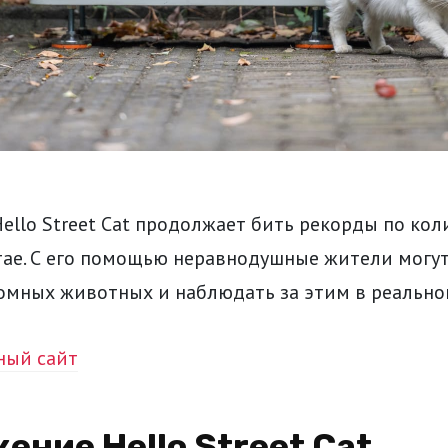
llo Street Cat продолжает бить рекорды по кол
тае. С его помощью неравнодушные жители могу
омных животных и наблюдать за этим в реально
ный сайт
ение Hello Street Cat