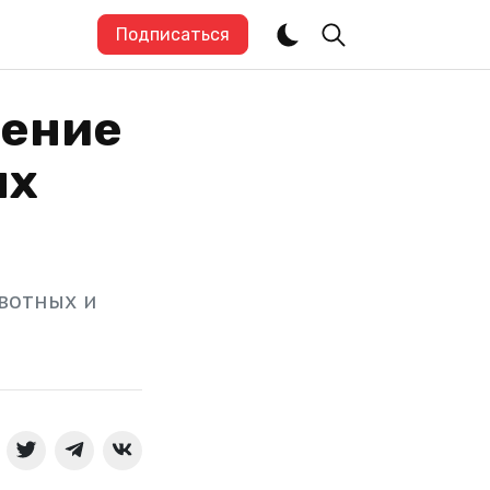
Подписаться
жение
ых
вотных и