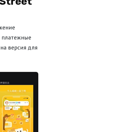
Street
ожение
е платежные
на версия для