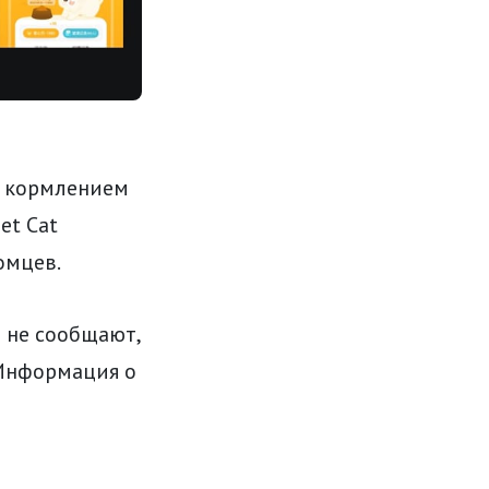
с кормлением
et Cat
омцев.
и не сообщают,
 Информация о