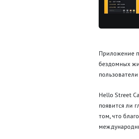
Приложение по
бездомных жив
пользователи 
Hello Street 
появится ли г
том, что благ
международный