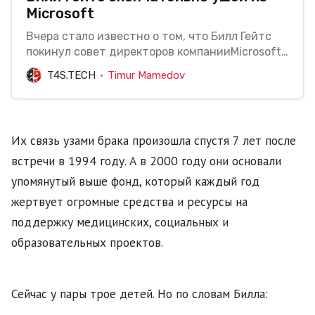
Microsoft
Вчера стало известно о том, что Билл Гейтс
покинул совет директоров компанииMicrosoft.
Сообщается, что один из богатейших людей
T4S.TECH
Timur Mamedov
мира[https://t4s.tech/bill-gejts-snova-stal-
samym-bogatym-chelovekom-mira/]
собираетсязаниматься только
благотворительностью. Свой фонд основатель
Их связь узами брака произошла спустя 7 лет после
Microsoft создал еще …
встречи в 1994 году. А в 2000 году они основали
упомянутый выше фонд, который каждый год
жертвует огромные средства и ресурсы на
поддержку медицинских, социальных и
образовательных проектов.
Сейчас у пары трое детей. Но по словам Билла: