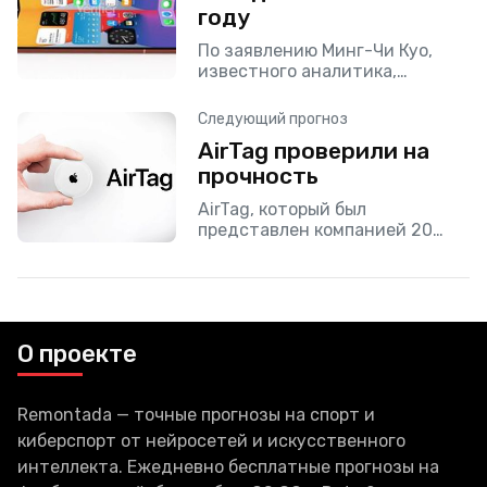
году
По заявлению Минг-Чи Куо,
известного аналитика,
который предоставляет много
ценной и правдивой
Следующий прогноз
информации, Apple занимается
AirTag проверили на
разработкой складного iPhone.
прочность
Данный девайс будет иметь 8-
ми дюймовый экран,
AirTag, который был
представлен компанией 20
апреля, а до этого про него то и
дело появлялась слитая
информация, прошел проверку
прочности. Процессом
руководил Лекси Соувайдес,
О проекте
Remontada — точные прогнозы на спорт и
киберспорт от нейросетей и искусственного
интеллекта. Ежедневно бесплатные прогнозы на