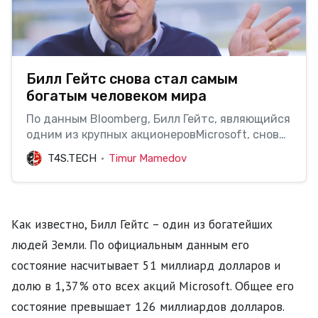
Билл Гейтс снова стал самым
богатым человеком мира
По данным Bloomberg, Билл Гейтс, являющийся
одним из крупных акционеровMicrosoft, снова
стал самым богатым человеком Земли, обогнав
T4S.TECH
Timur Mamedov
CEO компанииAmazong — Джеффа Безоса.
«Безработному» Гейтсу выиграть «гонку
миллиардеров» помог новый контакт
егокомпании из Редмонда, заключенный с
Как известно, Билл Гейтс – один из богатейших
Пентагоном. Сумм…
людей Земли. По официальным данным его
состояние насчитывает 51 миллиард долларов и
долю в 1,37% ото всех акций Microsoft. Общее его
состояние превышает 126 миллиардов долларов.