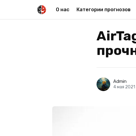
О нас
Категории прогнозов
AirTa
проч
Admin
4 мая 2021