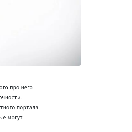
ого про него
очности.
стного портала
ые могут