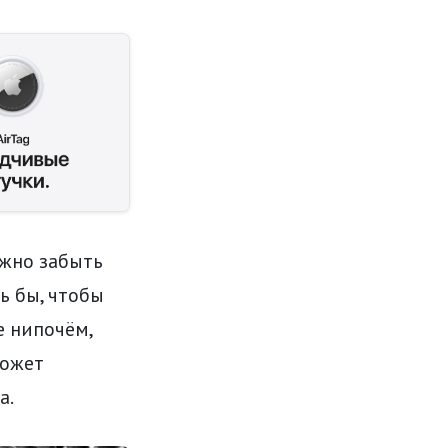
ожно забыть
ь бы, чтобы
е нипочём,
может
а.