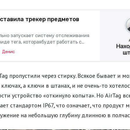
дставила трекер предметов
льно запускает систему отслеживания
виде тега, котораябудет работать с
обеспечением компании и сторонних
Денис
в. Небольшой круглый тег, получивший
Tag, позволит вам отслеживатьобъекты в
le Find My на iOS. Как и Tile, Apple
Tag пропустили через стирку. Всякое бывает и м
 ключах, а ключи в штанах, и не очень-то хотелос
ости устройство «откинуло копыта». Но AirTag вс
ает стандартом IP67, что означает, что продукт 
ружение на небольшую глубину длинною в полчас