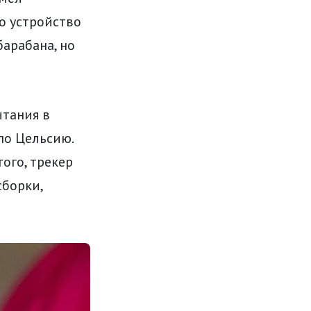
о устройство
барабана, но
ытания в
по Цельсию.
того, трекер
сборки,