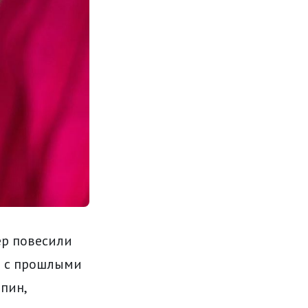
ер повесили
ае с прошлыми
пин,