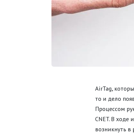
AirTag, котор
то и дело поя
Процессом рук
CNET. В ходе 
возникнуть в 