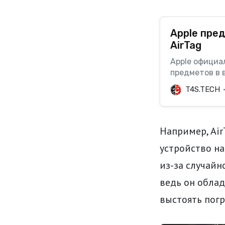
Apple пре
AirTag
Apple официа
предметов в 
программным 
T4S.TECH
разработчико
название Air
приложении App
AirTa…
Например, Air
устройство на
из-за случайн
ведь он облад
выстоять пог