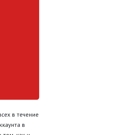
сех в течение
ккаунта в
 том, как и