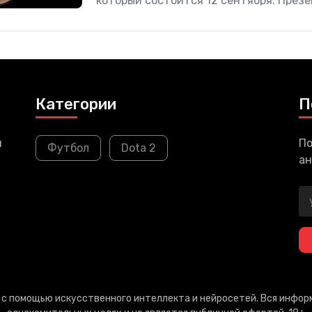
который состоится 12 сентября. През
в Apple Park, а именно в Театре Стива
мероприятия назначено
Категории
П
и
По
Футбол
Dota 2
ан
т с помощью искусственного интеллекта и нейросетей. Вся инфо