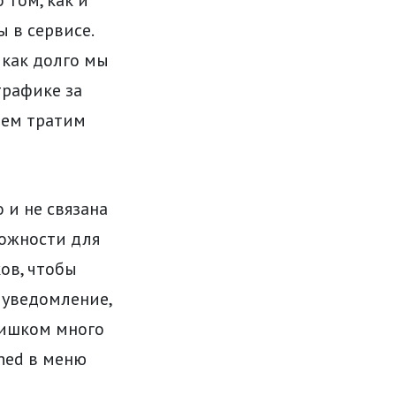
 в сервисе.
 как долго мы
трафике за
нем тратим
 и не связана
можности для
ов, чтобы
 уведомление,
лишком много
hed в меню