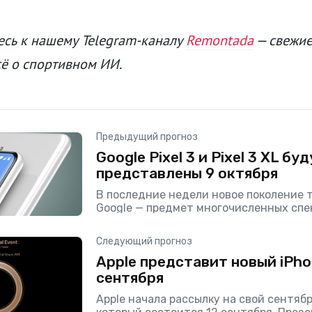
сь к нашему Telegram-каналу
Remontada
— свежие
сё о спортивном ИИ.
Предыдущий прогноз
Google Pixel 3 и Pixel 3 XL бу
представлены 9 октября
В последние недели новое поколение 
Google — предмет многочисленных спе
Ожидается, что компания сохранит св
премьера устройств состоится в начал
Следующий прогноз
Продажи
Apple представит новый iPho
сентября
Apple начала рассылку на свой сентяб