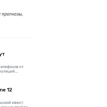
 прогнозы,
дут
телефонов от
куляций.
ою традицию, и
е октября.
ne 12
рьский ивент,