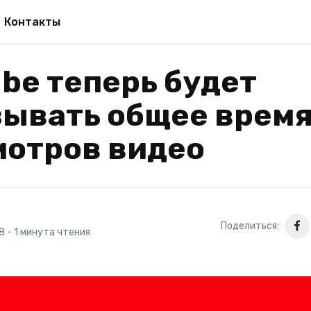
Контакты
be теперь будет
зывать общее врем
мотров видео
Поделиться:
18
•
1 минута чтения