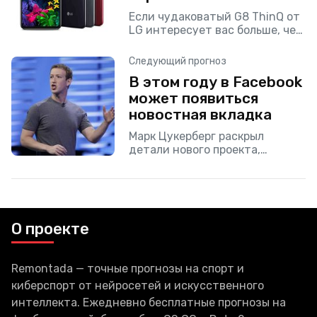
Если чудаковатый G8 ThinQ от
LG интересует вас больше, чем
«классический» и надёжный
Galaxy S10, то возрадуйтесь.
Следующий прогноз
Сегодня компания заявила, что
В этом году в Facebook
G8 выйдет уже 11
может появиться
новостная вкладка
Марк Цукерберг раскрыл
детали нового проекта,
который он может реализовать
в конце этого года. Речь идёт о
бесплатном для пользователей
разделе мировых новостей.
Впрочем, для
О проекте
Remontada — точные прогнозы на спорт и
киберспорт от нейросетей и искусственного
интеллекта. Ежедневно бесплатные прогнозы на