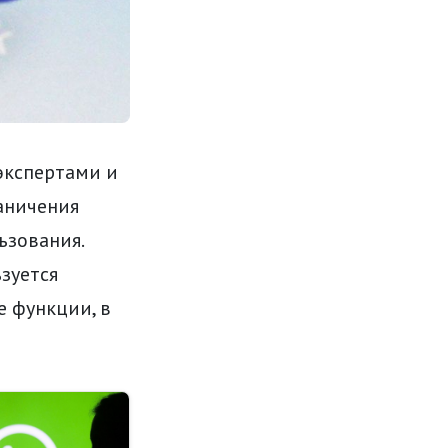
 экспертами и
раничения
ьзования.
зуется
е функции, в