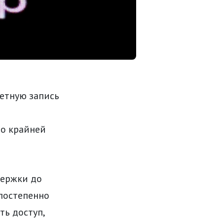
етную запись
по крайней
держки до
 постепенно
ть доступ,