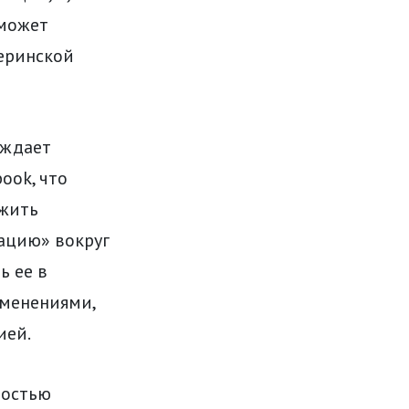
 может
теринской
уждает
ook, что
ожить
ацию» вокруг
ь ее в
зменениями,
ией.
ностью