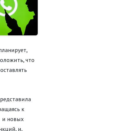
планирует,
оложить, что
доставлять
представила
ращаясь к
 и новых
кций, и,