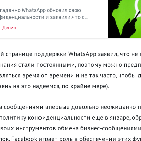
гаданно WhatsApp обновил свою
фиденциальности и заявили,что с
ут отсылать всю персональную
Денис
ользователей напрямуюв Facebook. От
можно отказаться можно одним
тказаться пользоватьсясамим
 Примечательно то, что после …
й странице поддержки WhatsApp заявил, что не 
нания стали постоянными, поэтому можно предп
вляться время от времени и не так часто, чтобы 
чень на это надеемся, по крайне мере).
а сообщениями впервые довольно неожиданно 
политику конфиденциальности еще в январе, об
воих инструментов обмена бизнес-сообщениями
ок. Facebook играет роль в обеспечении этих фун