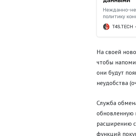
Нежданно-не
политику кон
февраля начн
T4S.TECH
информацию п
этой «фичи» 
способом – о
приложением.
На своей ново
чтобы напоми
они будут поя
неудобства (о
Служба обмен
обновленную 
расширению с
функций покуп