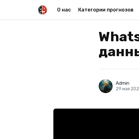
О нас
Категории прогнозов
What
данн
Admin
29 мая 202