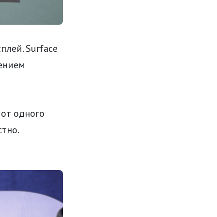
лей. Surface
шением
 от одного
стно.