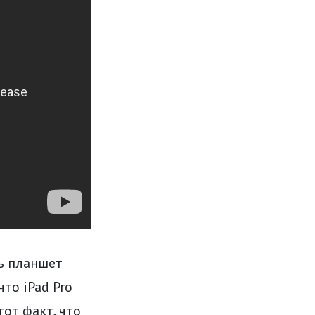
ть планшет
то iPad Pro
от факт, что