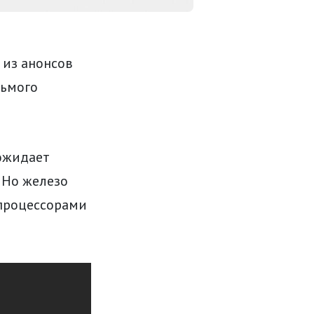
 из анонсов
дьмого
 ожидает
 Но железо
 процессорами