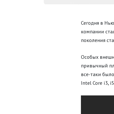
Сегодня в Нью
компании стал
поколения ста
Особых внешни
привычный пл
все-таки было
Intel Core i3, i5