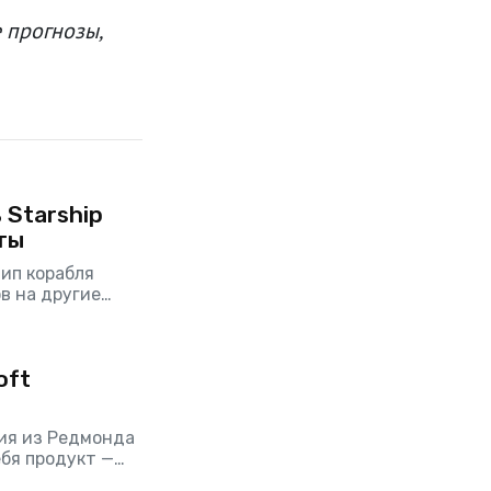
 прогнозы,
 Starship
ты
ип корабля
в на другие
 Основной
ся его
oft
ия из Редмонда
бя продукт —
о так