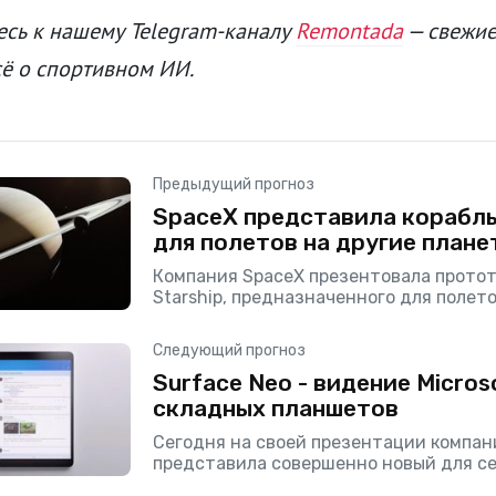
сь к нашему Telegram-каналу
Remontada
— свежие
сё о спортивном ИИ.
Предыдущий прогноз
SpaceX представила корабль
для полетов на другие плане
Компания SpaceX презентовала протот
Starship, предназначенного для полето
планеты, например, на Луну или Марс.
фишкой космического аппарата являет
Следующий прогноз
многократное использование.
Surface Neo - видение Micros
складных планшетов
Сегодня на своей презентации компан
представила совершенно новый для се
складной планшет. Surface Neo (именн