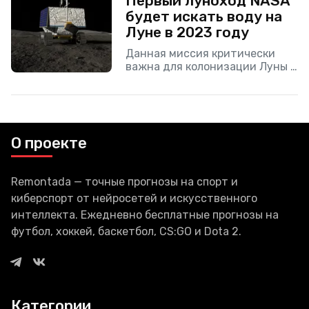
Первый луноход NASA
Первыми городами
будет искать воду на
«испытуемыми» станут
Москва и Санкт-Петербург.
Луне в 2023 году
Госкомпания
Данная миссия критически
важна для колонизации Луны в
будущем. Вода имеет
решающее значение для
освоения космоса и
экзопланетной колонизации,
поэтому в преддверии
О проекте
международных усилий по
Remontada — точные прогнозы на спорт и
киберспорт от нейросетей и искусственного
интеллекта. Ежедневно бесплатные прогнозы на
футбол, хоккей, баскетбол, CS:GO и Dota 2.
Категории