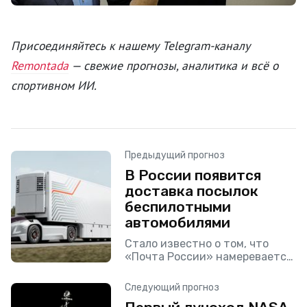
Присоединяйтесь к нашему Telegram-каналу
Remontada
— свежие прогнозы, аналитика и всё о
спортивном ИИ.
Предыдущий прогноз
В России появится
доставка посылок
беспилотными
автомобилями
Стало известно о том, что
«Почта России» намеревается
использовать технологию
беспилотных автомобилей и
Следующий прогноз
грузовиков в целях доставки.