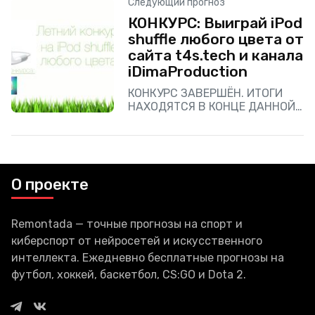
Следующий прогноз
таинственная подача и
КОНКУРС: Выиграй iPod
название «Victory» в заголовке
shuffle любого цвета от
давало немало
сайта t4s.tech и канала
iDimaProduction
КОНКУРС ЗАВЕРШЁН. ИТОГИ
НАХОДЯТСЯ В КОНЦЕ ДАННОЙ
СТАТЬИ. Команда сайта
t4s.tech и канал
iDimaProduction устраивают
конкурс на новенький iPod
shuffle любого цвета! Правила
О проекте
конкурса
Remontada — точные прогнозы на спорт и
киберспорт от нейросетей и искусственного
интеллекта. Ежедневно бесплатные прогнозы на
футбол, хоккей, баскетбол, CS:GO и Dota 2.