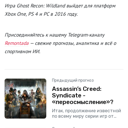
Игра Ghost Recon: Wildland выйдет для платформ
Xbox One, PS 4 и PC в 2016 году.
Присоединяйтесь к нашему Telegram-каналу
Remontada
— свежие прогнозы, аналитика и всё о
спортивном ИИ.
Предыдущий прогноз
Assassin’s Creed:
Syndicate -
«переосмысление»?
Итак, продолжение известной
по всему миру серии игр от
«Ubisoft» анонсировано. Много
слухов ходило поначалу, ибо