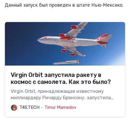
Данный запуск был проведен в штате Нью-Мексико.
Virgin Orbit запустила ракету в
космос с самолета. Как это было?
Virgin Orbit, принадлежащая известному
миллиардеру Ричарду Брэнсону, запустила
вкосмос свою первую ракету под названием
T4S.TECH
Timur Mamedov
LauncherOne с самолета Boeing 747. Это
первый успешный запуск ракеты данной
компании. В мае прошлого года во
времятестового запуска произошёл