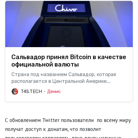
Сальвадор принял Bitcoin в качестве
официальной валюты
Страна под названием Сальвадор, которая
располагается в Центральной Америке,
приняла Bitcoin в качестве официальной
T4S.TECH
Денис
валюты. Почти в полночь по местному времени
президентом данной страны, Найидой Букеле,
была опубликована запись в Twitter, в ходе
которой глава государства заявил о том, что
С обновлением Twitter пользователи по всему миру
она купила…
получат доступ к донатам, что позволит
пользователям отправлять друг другу наличные