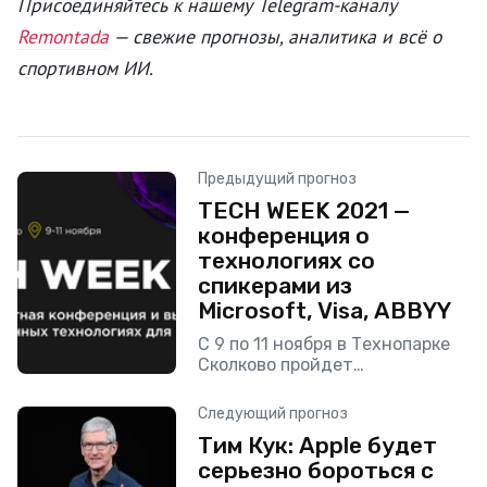
Присоединяйтесь к нашему Telegram-каналу
Remontada
— свежие прогнозы, аналитика и всё о
спортивном ИИ.
Предыдущий прогноз
TECH WEEK 2021 —
конференция о
технологиях со
спикерами из
Microsoft, Visa, ABBYY
С 9 по 11 ноября в Технопарке
Сколково пройдет
конференция и выставка об
инновационных технологиях
Следующий прогноз
для бизнеса — TECH WEEK 2021.
Тим Кук: Apple будет
В рамках данного мероприятия
серьезно бороться с
более