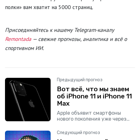
полки» вам хватит на 5000 страниц.
Присоединяйтесь к нашему Telegram-каналу
Remontada
— свежие прогнозы, аналитика и всё о
спортивном ИИ.
Предыдущий прогноз
Вот всё, что мы знаем
об iPhone 11 и iPhone 11
Max
Apple объявит смартфоны
нового поколения уже через
три месяца. Среди них — новая
линейка iPhone 11. В общей
Следующий прогноз
сложности компания должна