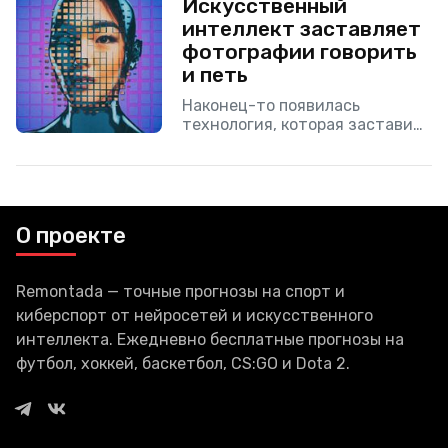
Искусственный
представить три новых
интеллект заставляет
модели, в
фотографии говорить
и петь
Наконец-то появилась
технология, которая заставит
Распутина исполнять песни
Бейонсе. Совместное
исследование лондонского
Имперского колледжа и центра
изучения ИИ Samsung
О проекте
продемонстрировало всю мощь
нейросетей — теперь
искусственный
Remontada — точные прогнозы на спорт и
киберспорт от нейросетей и искусственного
интеллекта. Ежедневно бесплатные прогнозы на
футбол, хоккей, баскетбол, CS:GO и Dota 2.