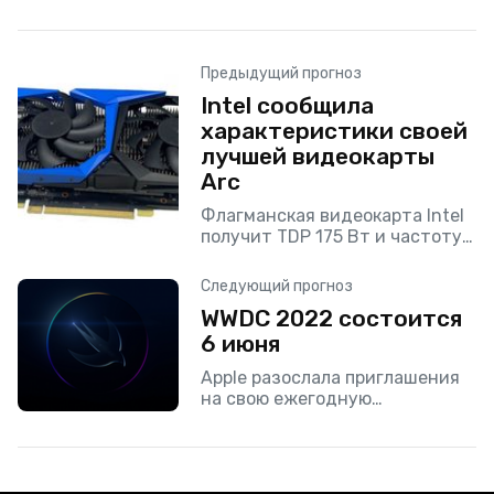
Предыдущий прогноз
Intel сообщила
характеристики своей
лучшей видеокарты
Arc
Флагманская видеокарта Intel
получит TDP 175 Вт и частоту
до 2250 МГц.
Следующий прогноз
WWDC 2022 состоится
6 июня
Apple разослала приглашения
на свою ежегодную
конференцию разработчиков
WWDC 2022. Согласно анонсу,
мероприятие пройдет в
онлайн-формате с 6 по 10