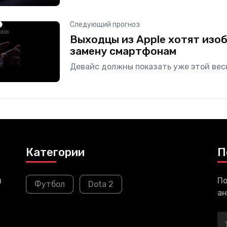
она
Следующий прогноз
Выходцы из Apple хотят изо
замену смартфонам
Девайс должны показать уже этой вес
Категории
П
и
По
Футбол
Dota 2
ан