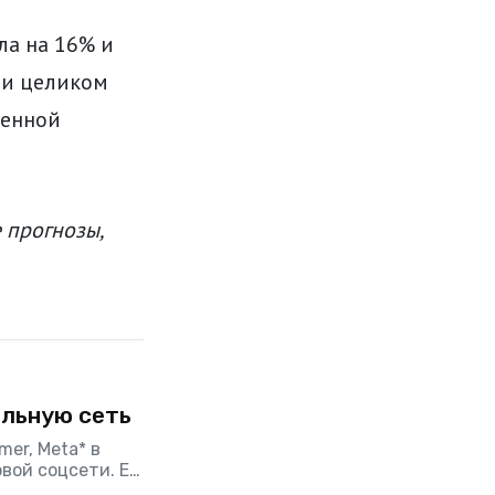
ла на 16% и
ти целиком
менной
 прогнозы,
альную сеть
mer, Meta* в
вой соцсети. Ее
ена в том, что