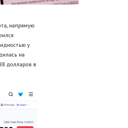
юта, напрямую
рился
видностью у
дилась на
,88 долларов в