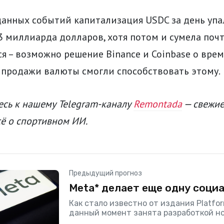
данных событий капитализация USDC за день упа
3 миллиарда долларов, хотя потом и сумела поч
я – возможно решение Binance и Coinbase о вре
 продажи валюты смогли способствовать этому.
сь к нашему Telegram-каналу
Remontada
— свежие
сё о спортивном ИИ.
Предыдущий прогноз
Meta* делает еще одну соци
Как стало известно от издания Platfor
данный момент занята разработкой но
суть будет, по всей видимости, заключ