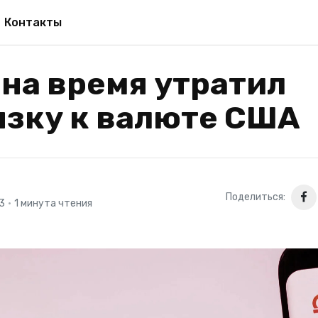
Контакты
на время утратил
язку к валюте США
Поделиться:
23
•
1 минута чтения