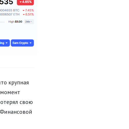
что крупная
 момент
 потерял свою
 Финансовой