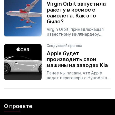
Virgin Orbit запустила
ракету в космос с
самолета. Как это
было?
Virgin Orbit, принадлежащая
известному миллиардеру
Ричарду Брэнсону, запустила в
космос свою первую ракету под
Следующий прогноз
названием LauncherOne с
Apple будет
самолета Boeing 747. Это
производить свои
первый успешный запуск
ракеты
машины на заводах Kia
Ранее мы писали, что Apple
ведет переговоры с Hyundai по
поводу возможного
совместного производства
электромобилей. Позднее в
интернете начали появляться
слухи о том, что «яблочные»
О проекте