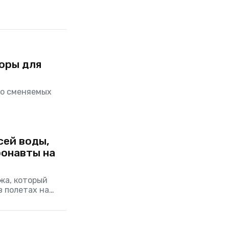
оры для
 о сменяемых
сей воды,
онавты на
жа, который
 полетах на
космическое