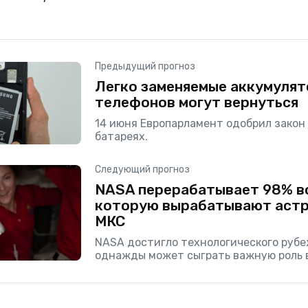
Предыдущий прогноз
Легко заменяемые аккумулят
телефонов могут вернуться
14 июня Европарламент одобрил закон
батареях.
Следующий прогноз
NASA перерабатывает 98% в
которую вырабатывают астр
МКС
NASA достигло технологического рубе
однажды может сыграть важную роль в
Луну и за ее пределы. На этой неделе 
агентство сообщило, что