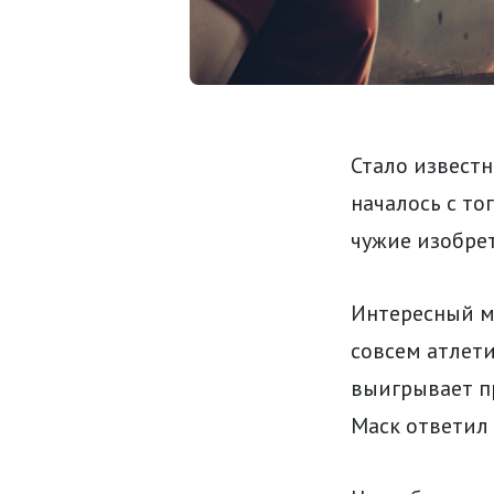
Стало известн
началось с то
чужие изобрет
Интересный мо
совсем атлет
выигрывает пр
Маск ответил 