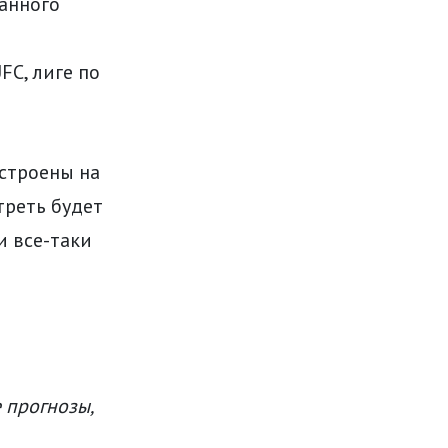
данного
FC, лиге по
астроены на
треть будет
и все-таки
 прогнозы,