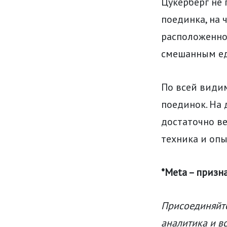
Цукерберг не 
поединка, на 
расположенном
смешанным ед
По всей видим
поединок. На 
достаточно ве
техника и опы
*Meta – призн
Присоединяйте
аналитика и в