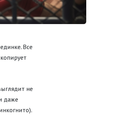
единке. Все
 копирует
выглядит не
и даже
инкогнито).