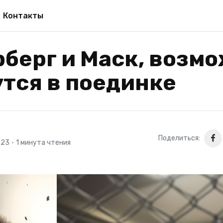
Контакты
берг и Маск, возмо
тся в поединке
Поделиться:
023
•
1 минута чтения