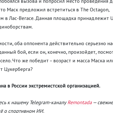
побоялся вызова и попросил место проведения 
что Маск предложил встретиться в The Octagon,
 в Лас-Вегасе. Данная площадка принадлежит U
иноборствам.
ости, оба оппонента действительно серьезно н
данный бой, если он, конечно, произойдет, посмо
село. Что же победит – возраст и масса Маска ил
т Цукерберга?
ана в России экстремистской организацией.
сь к нашему Telegram-каналу
Remontada
— свежие
сё о спортивном ИИ.