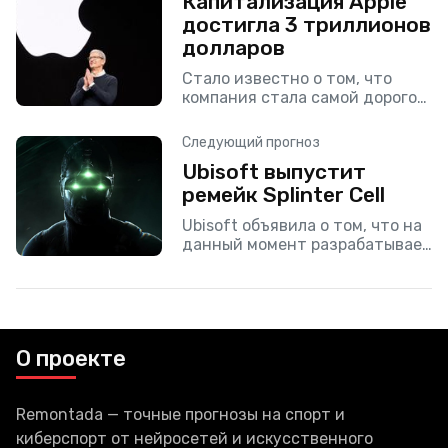
Капитализация Apple
достигла 3 триллионов
долларов
Стало известно о том, что
компания стала самой дорогой
компанией в мире. Снова.
Следующий прогноз
Ubisoft выпустит
ремейк Splinter Cell
Ubisoft объявила о том, что на
данный момент разрабатывает
ремейк самой первой части
Splinter Cell. Известно не очень
многое, например, то, что
ремейк будет сделан
О проекте
Remontada — точные прогнозы на спорт и
киберспорт от нейросетей и искусственного