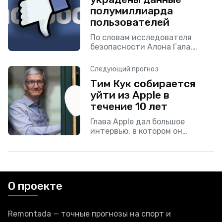
полумиллиарда
пользователей
По словам исследователя
безопасности Алона Гала,
личные данные из 533
миллионов учетных записей
Следующий прогноз
Facebook бесплатно
Тим Кук собирается
просочились в сеть. Insider
уйти из Apple в
сообщил, что проверил
несколько утекших записей.
течение 10 лет
Глава Apple дал большое
интервью, в котором он
рассказал о планах на будущее
как своих, так и компании. По
словам Кука, он не планирует
руководить
О проекте
Remontada — точные прогнозы на спорт и