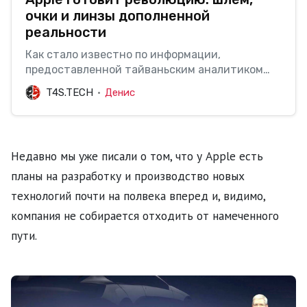
очки и линзы дополненной
реальности
Как стало известно по информации,
предоставленной тайваньским аналитиком
Минг-ЧиКуо, Apple имеет крупные планы по
T4S.TECH
Денис
развитию технологий смешанной и
дополненнойреальности (MR и AR
соответственно). В их отношении у компании
уже существует план, который имеет три
Недавно мы уже писали о том, что у Apple есть
этапа на целых20 лет наперед: * В 2…
планы на разработку и производство новых
технологий почти на полвека вперед и, видимо,
компания не собирается отходить от намеченного
пути.