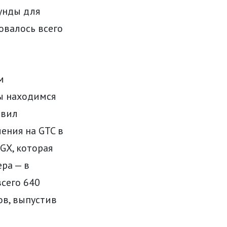
кунды для
бовалось всего
м
ы находимся
явил
ения на GTC в
GX, которая
ра — в
всего 640
ов, выпустив