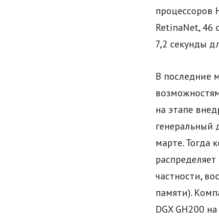
процессоров H
RetinaNet, 46
7,2 секунды д
В последние 
возможностям
на этапе внед
генеральный д
марте. Тогда 
распределяет
частности, во
памяти). Ком
DGX GH200 на 