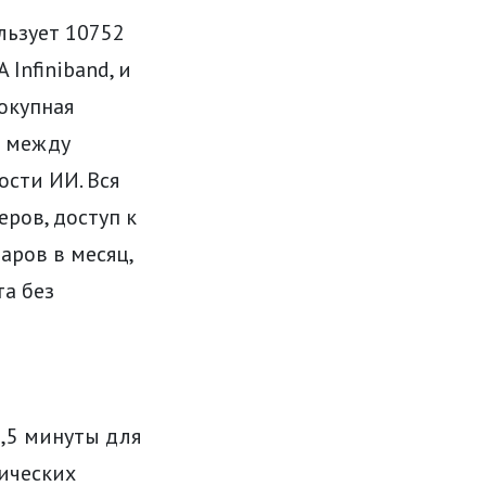
льзует 10752
Infiniband, и
окупная
и между
ости ИИ. Вся
еров, доступ к
аров в месяц,
а без
2,5 минуты для
фических