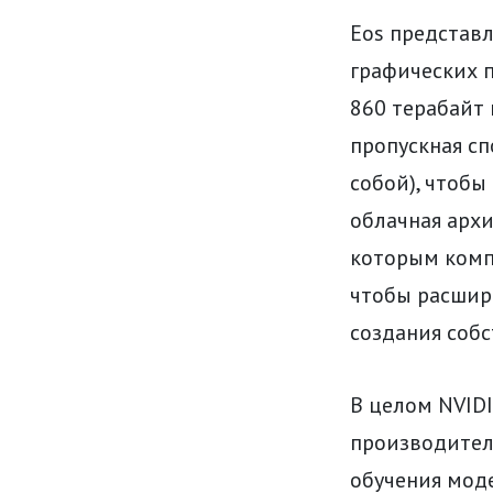
Eos представ
графических п
860 терабайт 
пропускная сп
собой), чтобы
облачная архи
которым компа
чтобы расшир
создания соб
В целом NVIDI
производитель
обучения моде