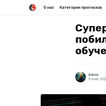
О нас
Категории прогнозов
Супер
побил
обуч
Admin
9 нояб. 20