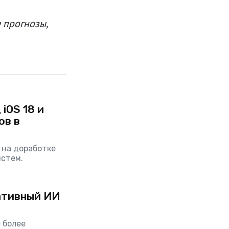
 прогнозы,
iOS 18 и
ов в
 на доработке
стем.
ативный ИИ
 более