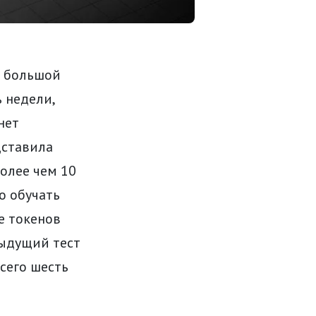
е большой
 недели,
нет
дставила
олее чем 10
о обучать
е токенов
дыдущий тест
всего шесть