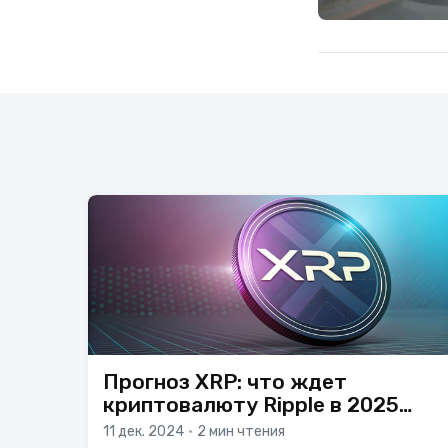
Прогноз XRP: что ждет
криптовалюту Ripple в 2025
году
11 дек. 2024
•
2 мин чтения