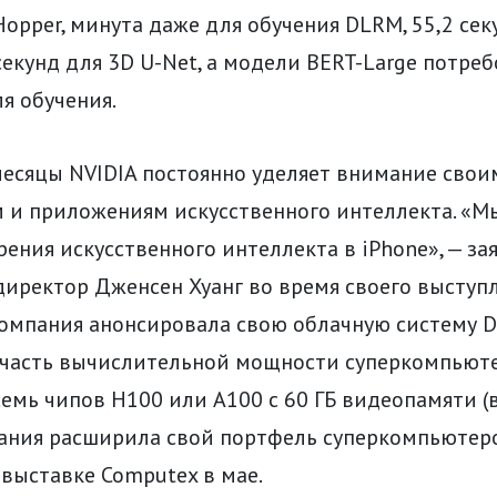
opper, минута даже для обучения DLRM, 55,2 се
 секунд для 3D U-Net, а модели BERT-Large потре
ля обучения.
месяцы NVIDIA постоянно уделяет внимание свои
 и приложениям искусственного интеллекта. «М
рения искусственного интеллекта в iPhone», — за
иректор Дженсен Хуанг во время своего выступл
компания анонсировала свою облачную систему D
 часть вычислительной мощности суперкомпьюте
семь чипов H100 или A100 с 60 ГБ видеопамяти (
пания расширила свой портфель суперкомпьютер
выставке Computex в мае.