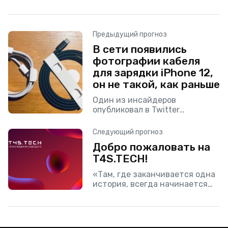
Предыдущий прогноз
В сети появились
фотографии кабеля
для зарядки iPhone 12,
он не такой, как раньше
Один из инсайдеров
опубликовал в Twitter
фотографии нового кабеля
Lightning, который будет идти
Следующий прогноз
в комплекте с iPhone 12.
Добро пожаловать на
Кажется, Apple всё-таки
T4S.TECH!
решила исправить проблему с
«Там, где заканчивается одна
история, всегда начинается
другая»