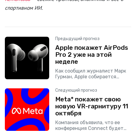
спортивном ИИ.
Предыдущий прогноз
Apple покажет AirPods
Pro 2 уже на этой
неделе
Как сообщил журналист Марк
Гурман, Apple собирается
представить следующее
поколение AirPods Pro уже на
Следующий прогноз
предстоящей неделе, в среду 7
Meta* покажет свою
сентября, когда будет
новую VR-гарнитуру 11
проходить очередное
мероприятие
октября
Компания объявила, что ее
конференция Connect будет
транслироваться в прямом