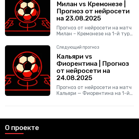
Милан vs Кремонезе |
Прогноз от нейросети
на 23.08.2025
Прогноз от нейросети на матч
Милан – Кремонезе на 1-й тур
Серии А 2025/26 , который
пройдет 23 августа 2025.
Следующий прогноз
Кальяри vs
Фиорентина | Прогноз
от нейросети на
24.08.2025
Прогноз от нейросети на матч
Кальяри — Фиорентина на 1-й
тур Серии А 2025/26 , который
пройдет 24 августа 2025.
О проекте