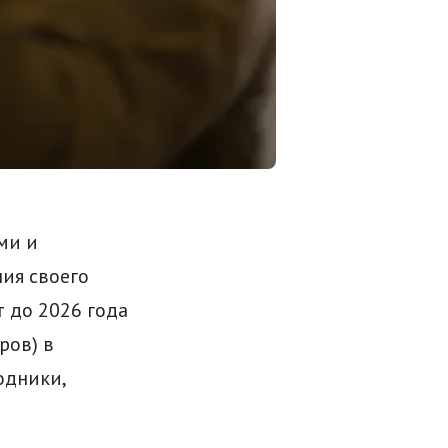
ми и
ия своего
т до 2026 года
ров) в
одники,