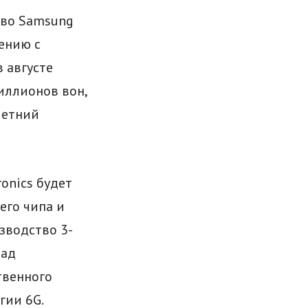
тво Samsung
нению с
 августе
иллионов вон,
летний
onics будет
его чипа и
зводство 3-
над
твенного
гии 6G.