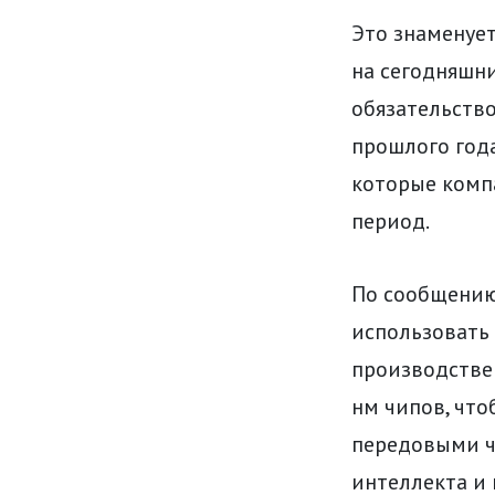
Это знаменуе
на сегодняшни
обязательство
прошлого года
которые комп
период.
По сообщению 
использовать
производствен
нм чипов, что
передовыми ч
интеллекта и 