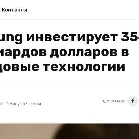
Контакты
ung инвестирует 35
иардов долларов в
довые технологии
Поделиться:
22
•
1 минута чтения