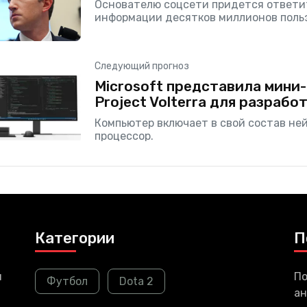
Основателю соцсети придется ответит
информации десятков миллионов поль
Следующий прогноз
Microsoft представила мини
Project Volterra для разрабо
Компьютер включает в свой состав не
процессор.
Категории
П
и
По
Футбол
Dota 2
ан