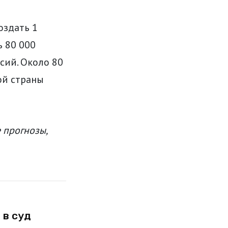
оздать 1
ь 80 000
сий. Около 80
ой страны
 прогнозы,
 в суд