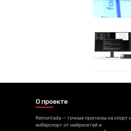
О проекте
Remontada — точные прогнозы на спорт 
киберспорт от нейросетей и