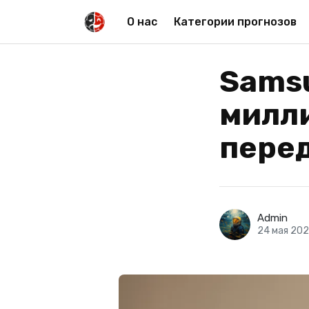
О нас
Категории прогнозов
Sams
милл
пере
Admin
24 мая 20