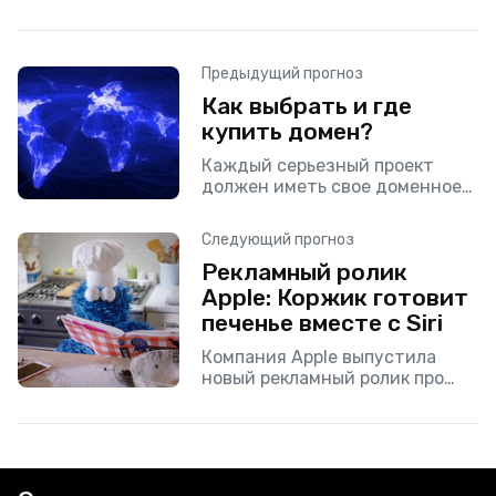
Предыдущий прогноз
Как выбрать и где
купить домен?
Каждый серьезный проект
должен иметь свое доменное
имя в интернете. Естественно,
домен — это не бесплатная
Следующий прогноз
вещь, но цены у разных
Рекламный ролик
регистраторов отличаются,
порой различия в
Apple: Коржик готовит
печенье вместе с Siri
Компания Apple выпустила
новый рекламный ролик про
Siri, которая в iPhone 6s и 6s
Plus всегда активна. Реклама
впервые была реализована в
непривычном для компании