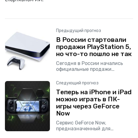
Предыдущий прогноз
В России стартовали
продажи PlayStation 5,
но что-то пошло не так
Сегодня в России начались
официальные продажи
PlayStation 5. Но первые
российские покупатели уже
Следующий прогноз
успели столкнуться с
Теперь на iPhone и iPad
проблемами при получении
можно играть в ПК-
консолей нового поколения.
Все приставки разошлись
игры через GeForce
Now
Сервис GeForce Now,
предназначенный для
стриминга игр, все-таки