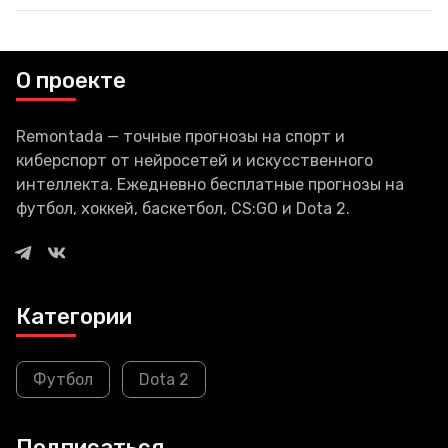
добрался до iPhone и iPad. С
помощью него появилась
возможность запускать игры
для ПК прямо на «яблочных»
О проекте
Remontada — точные прогнозы на спорт и
киберспорт от нейросетей и искусственного
интеллекта. Ежедневно бесплатные прогнозы на
футбол, хоккей, баскетбол, CS:GO и Dota 2.
Категории
Футбол
Dota 2
Подписаться