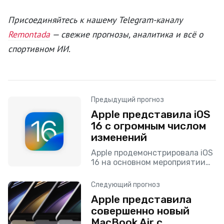
Присоединяйтесь к нашему Telegram-каналу
Remontada
— свежие прогнозы, аналитика и всё о
спортивном ИИ.
Предыдущий прогноз
Apple представила iOS
16 с огромным числом
изменений
Apple продемонстрировала iOS
16 на основном мероприятии
WWDC 2022 с новым экраном
блокировки, изменениями в
Следующий прогноз
сообщениях, дополнениями
Apple представила
кошелька, обновлениями карт и
совершенно новый
многим другим. Как обычно
MacBook Air с