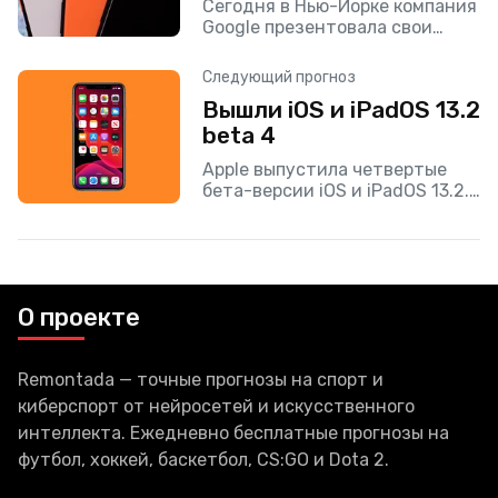
Сегодня в Нью-Йорке компания
Google презентовала свои
новые флагманы Pixel 4 и 4 XL.
Мы уже давно писали обо всех
Следующий прогноз
сливах, касающихся этих
Вышли iOS и iPadOS 13.2
устройств, и
beta 4
Apple выпустила четвертые
бета-версии iOS и iPadOS 13.2.
Обновление доступно только
для разработчиков и несет в
себе минорные обновления.
Что касается публичных бета-
версий, то
О проекте
Remontada — точные прогнозы на спорт и
киберспорт от нейросетей и искусственного
интеллекта. Ежедневно бесплатные прогнозы на
футбол, хоккей, баскетбол, CS:GO и Dota 2.