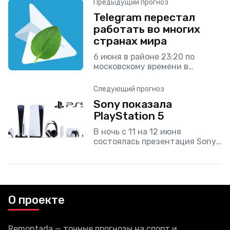
Предыдущий прогноз
Telegram перестал
работать во многих
странах мира
6 июня в районе 23:20 по
московскому времени в
большинстве стран перестал
быть доступен Telegram. На
Следующий прогноз
момент написания статьи
Sony показала
работа мессенджера начала
PlayStation 5
налаживаться. По
В ночь с 11 на 12 июня
состоялась презентация Sony,
на которой японская компания
показала множество игр для
PlayStation 5 и саму консоль.
Да, мы
О проекте
Remontada — точные прогнозы на спорт и