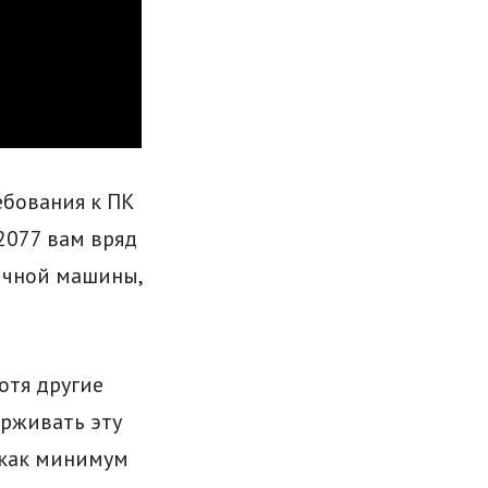
ебования к ПК
 2077 вам вряд
ичной машины,
отя другие
рживать эту
 как минимум