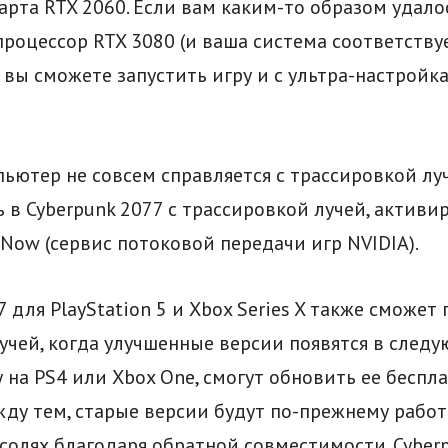
арта RTX 2060. Если вам каким-то образом удало
роцессор RTX 3080 (и ваша система соответству
 вы сможете запустить игру и с ультра-настройка
ьютер не совсем справляется с трассировкой лу
 в Cyberpunk 2077 с трассировкой лучей, актив
 Now (сервис потоковой передачи игр NVIDIA).
7 для PlayStation 5 и Xbox Series X также сможе
учей, когда улучшенные версии появятся в следую
у на PS4 или Xbox One, смогут обновить ее беспл
жду тем, старые версии будут по-прежнему работ
олях благодаря обратной совместимости. Cyber