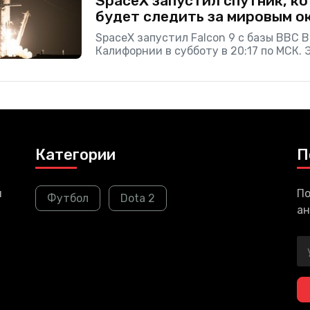
SpaceX запустил спутник, к
будет следить за мировым о
SpaceX запустил Falcon 9 с базы ВВС 
Калифорнии в субботу в 20:17 по МСК. 
Михаэля Фрейлиха Sentinel-6, на кото
Категории
П
и
По
Футбол
Dota 2
ан