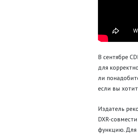
В сентябре C
для корректно
ли понадобит
если вы хотит
Издатель реко
DXR-совмести
функцию. Для