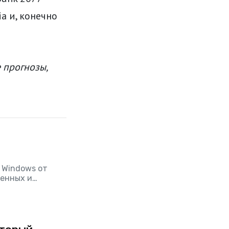
ia и, конечно
 прогнозы,
 Windows от
ненных и
торый когда-
т