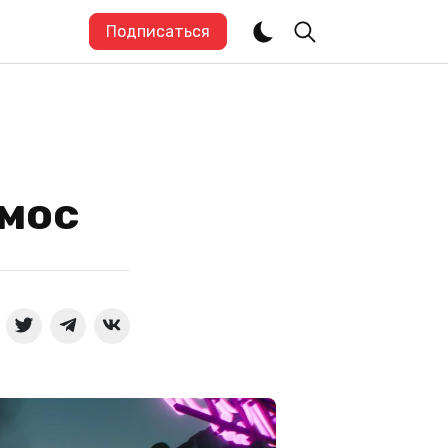
Подписаться
смос