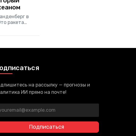
оторый
кеаном
Ванденберг в
Это ракета
рой установлен
одписаться
дпишитесь на рассылку — прогнозы и
алитика ИИ прямо на почте!
Подписаться