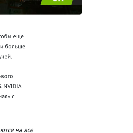
Чтобы еще
ли больше
учей.
ового
. NVIDIA
ая» с
ются на все