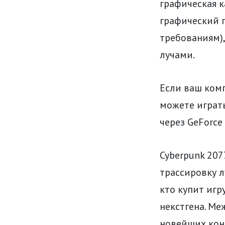
графическая к
графический п
требованиям),
лучами.
Если ваш комп
можете играть
через GeForce
Cyberpunk 207
трассировку л
кто купит игр
некстгена. Ме
новейших конс