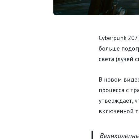
Cyberpunk 20
больше подогр
света (лучей 
В новом виде
процесса с тр
утверждает, ч
включенной т
Великолепны