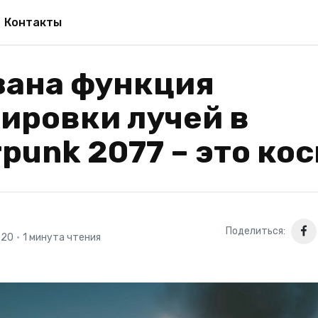
Контакты
зана функция
ировки лучей в
punk 2077 – это ко
Поделиться:
020
•
1 минута чтения