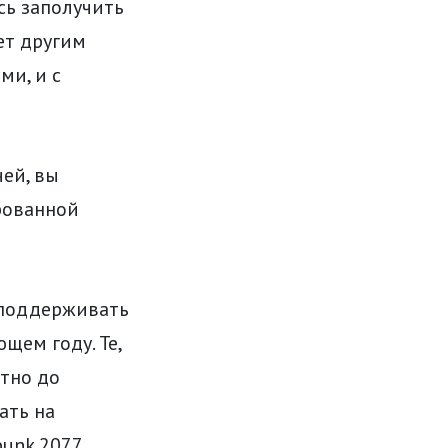
сь заполучить
ет другим
ми, и с
чей, вы
ированной
т поддерживать
щем году. Те,
атно до
ать на
punk 2077