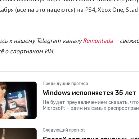
бря (все на это надеются) на PS4, Xbox One, Stad
сь к нашему Telegram-каналу
Remontada
— свежие
сё о спортивном ИИ.
Предыдущий прогноз
Windows исполняется 35 лет
Не будет преувеличением сказать, что
Microsoft – один из самых распростра
известных программных продуктов, ко
либо видел мир. В тот или иной момен
Следующий прогноз