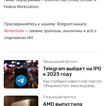
Fedora Workstation.
Присоединяйтесь к нашему Telegram-каналу
Remontada
— свежие прогнозы, аналитика и всё о
спортивном ИИ.
Предыдущий прогноз
Telegram выйдет на IPO
к 2023 году
Как сообщил новостной портал
«Ведомости», мессенджер
имеет планы на выход на IPO
примерно в 2023 году, но
Следующий прогноз
выход будет основываться на
AMD выпустила
состоянии рынка. Пока что