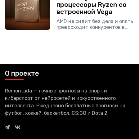
процессоры Ryzen со
встроенной Vega
AMD не сидит без дела и опять
превосходит конкурентов в
лице Intel. Компания показала
миру новую линейку APU
процессоров под названием
Ryzen 5000G, которые
выполнены
О проекте
Remontada — точные прогнозы на спорт и
киберспорт от нейросетей и искусственного
интеллекта. Ежедневно бесплатные прогнозы на
футбол, хоккей, баскетбол, CS:GO и Dota 2.