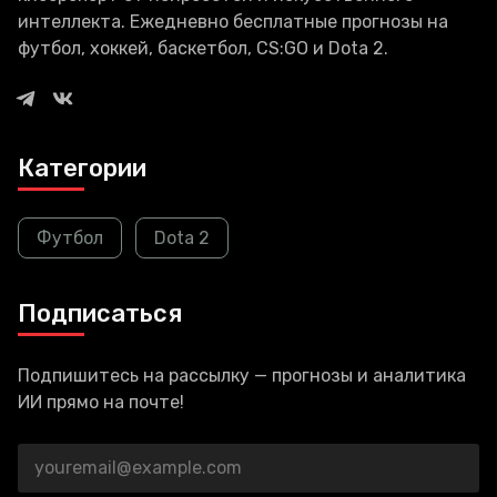
интеллекта. Ежедневно бесплатные прогнозы на
футбол, хоккей, баскетбол, CS:GO и Dota 2.
Категории
Футбол
Dota 2
Подписаться
Подпишитесь на рассылку — прогнозы и аналитика
ИИ прямо на почте!