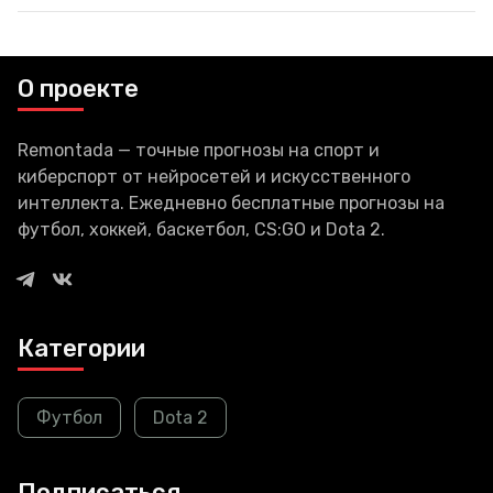
разблокировке Дональда
Трампа. В опросе
проголосовало почти 9
миллионов человек, больше
О проекте
половина из голосовавших
Remontada — точные прогнозы на спорт и
киберспорт от нейросетей и искусственного
интеллекта. Ежедневно бесплатные прогнозы на
футбол, хоккей, баскетбол, CS:GO и Dota 2.
Категории
Футбол
Dota 2
Подписаться