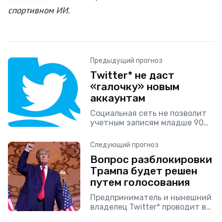
спортивном ИИ.
Предыдущий прогноз
Twitter* не даст
«галочку» новым
аккаунтам
Социальная сеть не позволит
учетным записям младше 90
дней подписаться на службу
подписки Blue, когда она
Следующий прогноз
перезапустится
Вопрос разблокировки
(предположительно 29-го
Трампа будет решен
числа), согласно обновлению
на странице About
путем голосования
Предприниматель и нынешний
владелец Twitter* проводит в
своей соцсети голосование о