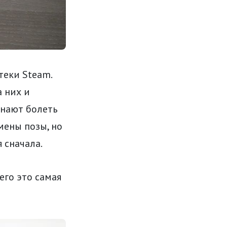
теки Steam.
а них и
инают болеть
мены позы, но
 сначала.
его это самая