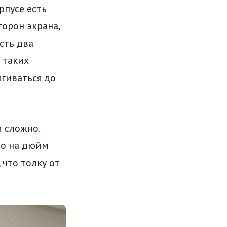
рпусе есть
торон экрана,
сть два
 таких
ягиваться до
 сложно.
но на дюйм
 что толку от