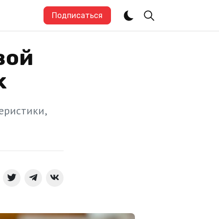
Подписаться
вой
k
еристики,