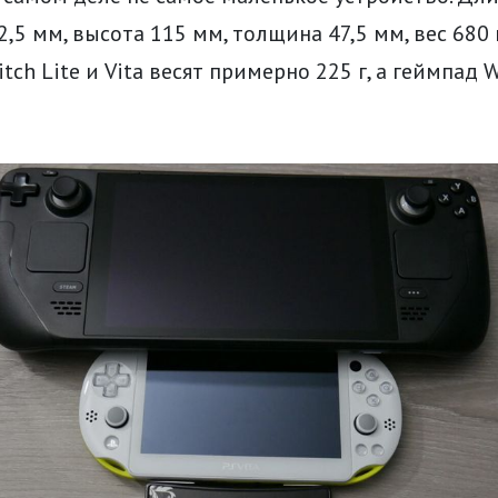
2,5 мм, высота 115 мм, толщина 47,5 мм, вес 680 
tch Lite и Vita весят примерно 225 г, а геймпад W