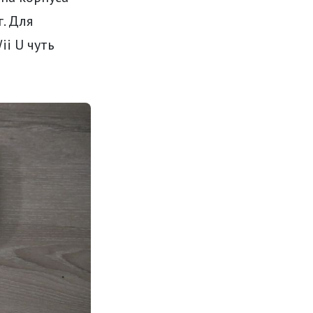
г. Для
ii U чуть