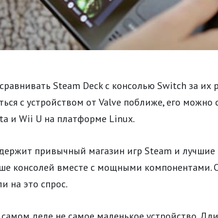
сравнивать Steam Deck с консолью Switch за их 
ься с устройством от Valve поближе, его можно 
ta и Wii U на платформе Linux.
одержит привычный магазин игр Steam и лучшие
ше консолей вместе с мощными компонентами. О
ли на это спрос.
 самом деле не самое маленькое устройство. Дл