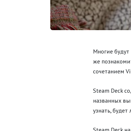
Многие будут 
же познакомит
сочетанием Vi
Steam Deck с
названных вы
узнать, будет 
Steam Deck на