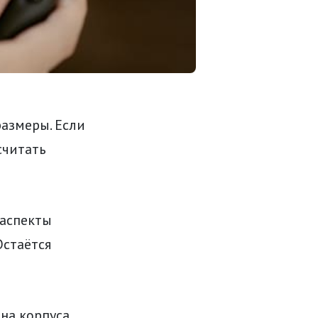
размеры. Если
считать
 аспекты
стаётся
ина корпуса