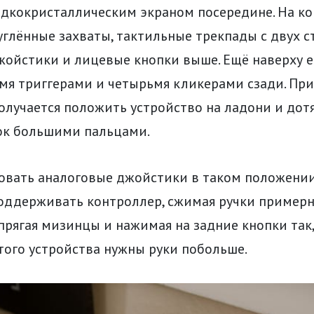
дкокристаллическим экраном посередине. На ко
глённые захваты, тактильные трекпады с двух с
жойстики и лицевые кнопки выше. Ещё наверху е
мя триггерами и четырьмя кликерами сзади. При
олучается положить устройство на ладони и дот
ок большими пальцами.
овать аналоговые джойстики в таком положении
оддерживать контроллер, сжимая ручки пример
прягая мизинцы и нажимая на задние кнопки так,
этого устройства нужны руки побольше.