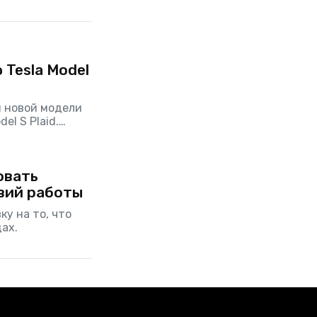
Tesla Model
я новой модели
el S Plaid.
км/ч всего за 2
овать
вий работы
ку на то, что
ах.