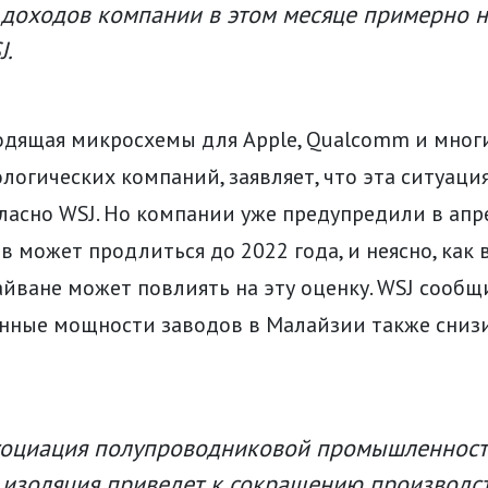
доходов компании в этом месяце примерно на
J.
одящая микросхемы для Apple, Qualcomm и мног
логических компаний, заявляет, что эта ситуаци
гласно WSJ. Но компании уже предупредили в апре
в может продлиться до 2022 года, и неясно, как
айване может повлиять на эту оценку. WSJ сообщи
нные мощности заводов в Малайзии также снизи
социация полупроводниковой промышленнос
о изоляция приведет к сокращению производст