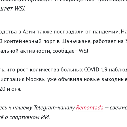
щает WSJ.
одства в Азии также пострадали от пандемии. Н
й контейнерный порт в Шэньчжэне, работает на 
альной активности, сообщает WSJ.
ь, что рост количества больных COVID-19 наблюд
нистрация Москвы уже объявила новые выходные
20 июня.
сь к нашему Telegram-каналу
Remontada
— свежие
сё о спортивном ИИ.