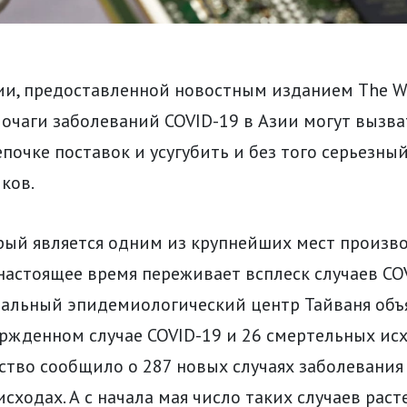
и, предоставленной новостным изданием The Wal
е очаги заболеваний COVID-19 в Азии могут вызв
почке поставок и усугубить и без того серьезн
ков.
орый является одним из крупнейших мест произв
настоящее время переживает всплеск случаев COV
ральный эпидемиологический центр Тайваня объ
ржденном случае COVID-19 и 26 смертельных исх
ство сообщило о 287 новых случаях заболевания
сходах. А с начала мая число таких случаев расте