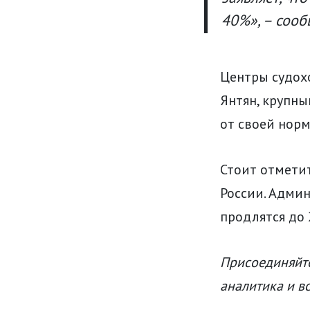
40%», – сооб
Центры судох
Янтян, крупны
от своей норм
Стоит отметит
России. Адми
продлятся до 
Присоединяйте
аналитика и в