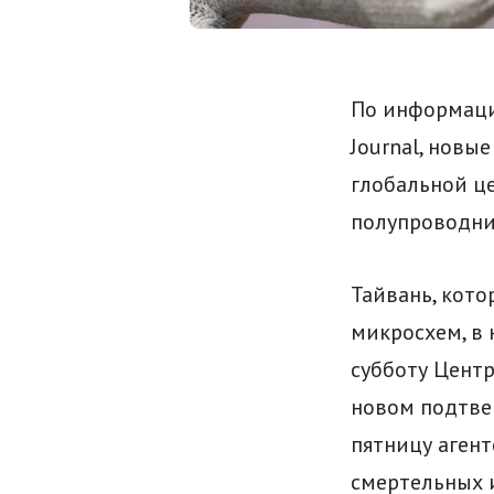
По информаци
Journal, новы
глобальной це
полупроводни
Тайвань, кот
микросхем, в 
субботу Цент
новом подтве
пятницу агент
смертельных и