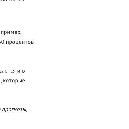
апример,
30 процентов
ается и в
, которые
 прогнозы,