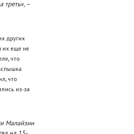
 треть», –
их других
я их еще не
ле, что
 вспышка
л, что
лись из-за
ти Малайзии
ва на 15-