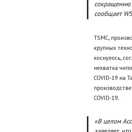
сокращению 
сообщает WS
TSMC, произв
крупных техно
коснулось, со
нехватка чипо
COVID-19 на Т
производстве
COVID-19.
«В целом Ас
заявляет, чт