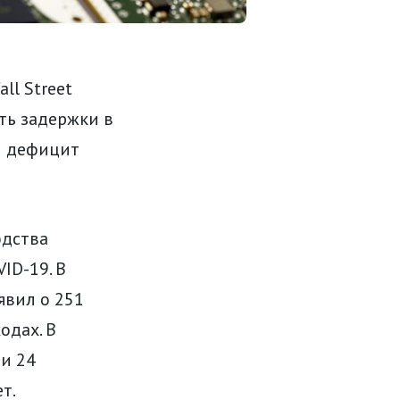
l Street
ать задержки в
ый дефицит
одства
ID-19. В
явил о 251
одах. В
 и 24
т.