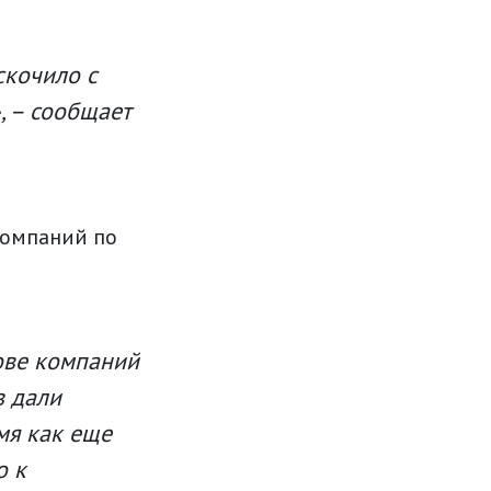
скочило с
, – сообщает
компаний по
рове компаний
в дали
мя как еще
о к