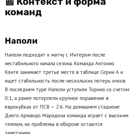
📰 Контекст и форма
команд
Наполи
Наполи подходят к матчу с Интером после
нестабильного начала сезона. Команда Антонио
Конте занимает третье место в таблице Серии А и
ищет стабильность после нескольких потерь очков.
В последнем туре Наполи уступили Торино со счетом
0:1, а ранее потерпели крупное поражение в
еврокубках от ПСВ — 2:6. На домашнем стадионе
Диего Армандо Марадона команда играет с высоким
темпом, но проблемы в обороне остаются
заметными.