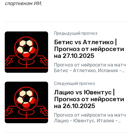
спортивном ИИ.
Предыдущий прогноз
Бетис vs Атлетико |
Прогноз от нейросети
на 27.10.2025
Прогноз от нейросети на матч
Бетис - Атлетико, Испания –
Ла Лига (La Liga) 10 тур,
который пройдет 27 октября
Следующий прогноз
Лацио vs Ювентус |
Прогноз от нейросети
на 26.10.2025
Прогноз от нейросети на матч
Лацио - Ювентус, Италия –
Серия А (Serie A) 8 тур,
который пройдет 26 октября