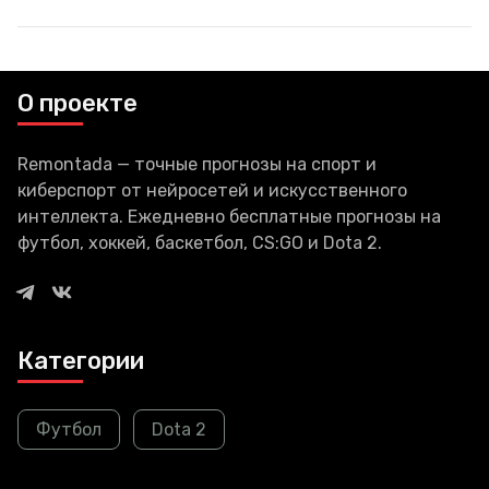
которого часто называют
«крестным отцом ИИ» за его
новаторские исследования в
области нейронных сетей,
недавно стал неофициальным
О проекте
наблюдателем отрасли. Этой
Remontada — точные прогнозы на спорт и
киберспорт от нейросетей и искусственного
интеллекта. Ежедневно бесплатные прогнозы на
футбол, хоккей, баскетбол, CS:GO и Dota 2.
Категории
Футбол
Dota 2