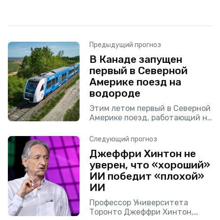
Предыдущий прогноз
В Канаде запущен
первый в Северной
Америке поезд на
водороде
Этим летом первый в Северной
Америке поезд, работающий на
водороде, начал курсировать
по сельской местности
Следующий прогноз
Канады. Французский
Джеффри Хинтон не
пассажирский поезд — это
уверен, что «хороший»
краткосрочная демонстрация,
которая продлится до
ИИ победит «плохой»
ИИ
Профессор Университета
Торонто Джеффри Хинтон,