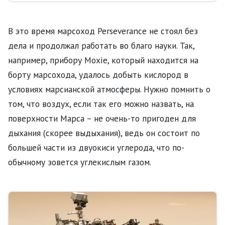
былсовершен на поверхности другой планеты,
а именно Марсе. Агентство изначально имело
планы на проведение данного полета еще
В это время марсоход Perseverance не стоял без
неделю назад,11 апре…
дела и продолжал работать во благо науки. Так,
например, прибору Moxie, который находится на
борту марсохода, удалось добыть кислород в
условиях марсианской атмосферы. Нужно помнить о
том, что воздух, если так его можно назвать, на
поверхности Марса – не очень-то пригоден для
дыхания (скорее выдыхания), ведь он состоит по
большей части из двуокиси углерода, что по-
обычному зовется углекислым газом.