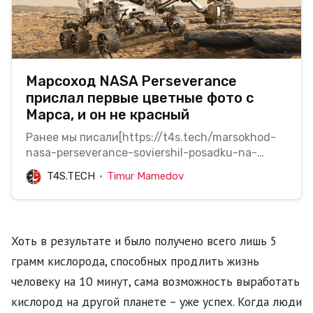
Марсоход NASA Perseverance
прислал первые цветные фото с
Марса, и он не красный
Ранее мы писали[https://t4s.tech/marsokhod-
nasa-perseverance-soviershil-posadku-na-
marsie/] о том,что марсоход NASA
T4S.TECH
Timur Mamedov
Perseverance совершил успешную посадку на
Красной планете. Впервые же моменты своего
пребывания на Марсе ровер отправил на Землю
первыеснимки, правда они были черно-белые.
Хоть в результате и было получено всего лишь 5
Однако с…
грамм кислорода, способных продлить жизнь
человеку на 10 минут, сама возможность выработать
кислород на другой планете – уже успех. Когда люди