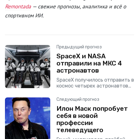
Remontada
— свежие прогнозы, аналитика и всё о
спортивном ИИ.
Предыдущий прогноз
SpaceX и NASA
отправили на МКС 4
астронавтов
SpaceX получилось отправить в
космос четырех астронавтов
на Международную
космическую станцию (МКС).
Следующий прогноз
Миссия Crew-2 уже успела
Илон Маск попробует
заработать несколько
себя в новой
достижений во время полета.
Это первая модель,
профессии
телеведущего