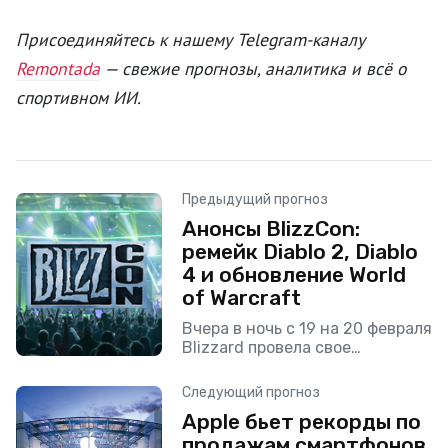
Присоединяйтесь к нашему Telegram-каналу
Remontada
— свежие прогнозы, аналитика и всё о
спортивном ИИ.
Предыдущий прогноз
Анонсы BlizzCon:
ремейк Diablo 2, Diablo
4 и обновление World
of Warcraft
Вчера в ночь с 19 на 20 февраля
Blizzard провела свое
знаменитое мероприятие
BlizzCon, на котором компания
Следующий прогноз
как обычно поведала геймерам
Apple бьет рекорды по
о своих новых играх.
продажам смартфонов