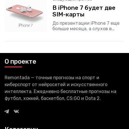
Йорке. На мероприятии
В iPhone 7 будет две
производитель, как
ожидается, официально
SIM-карты
объявит свой новый передовой
До презентации iPhone 7 еще
больше месяца, а слухов в
интернете уже большое
количество. Если верить
одному источнику, то новое
поколение iPhone получит слот
для
О проекте
Remontada — точные прогнозы на спорт и
киберспорт от нейросетей и искусственного
интеллекта. Ежедневно бесплатные прогнозы на
футбол, хоккей, баскетбол, CS:GO и Dota 2.