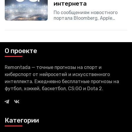
независимой платформой и
интернета
при
По сообщениям новостного
портала Bloomberg, Apple
начала независимую
разработку технологии
интернет-соединения 6G.
Такой вывод был сделан по
тому, каких работников сейчас
О проекте
набирает компания. Видимо в
Remontada — точные прогнозы на спорт и
киберспорт от нейросетей и искусственного
интеллекта. Ежедневно бесплатные прогнозы на
футбол, хоккей, баскетбол, CS:GO и Dota 2.
Категории