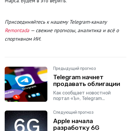
Марса. Будем в это верить.
Присоединяйтесь к нашему Telegram-каналу
Remontada
— свежие прогнозы, аналитика и всё о
спортивном ИИ.
Предыдущий прогноз
Telegram начнет
продавать облигации
Как сообщает новостной
портал «Ъ», Telegram
собирается выпустить
облигации с целью
Следующий прогноз
обеспечения финансирования.
Apple начала
Благодаря такому подходу
Telegram останется все той же
разработку 6G