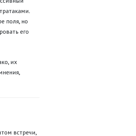
ессивный
тратаками.
е поля, но
ровать его
ко, их
мнения,
итом встречи,