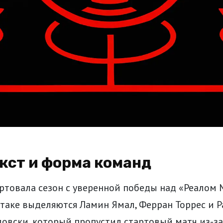
екст и форма команд
ртовала сезон с уверенной победы над «Реалом 
 атаке выделяются Ламин Ямал, Ферран Торрес и Р
овски, который пропустил стартовый матч из-за