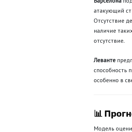
Барселона
под
атакующий ст
Отсутствие де
наличие таких
отсутствие.
Леванте
предп
способность 
особенно в св
📊 Прог
Модель оценив