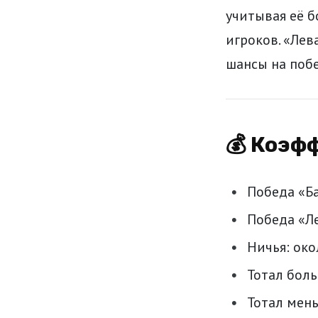
учитывая её 
игроков. «Лев
шансы на поб
💰 Коэф
Победа «Ба
Победа «Ле
Ничья: око
Тотал боль
Тотал мень