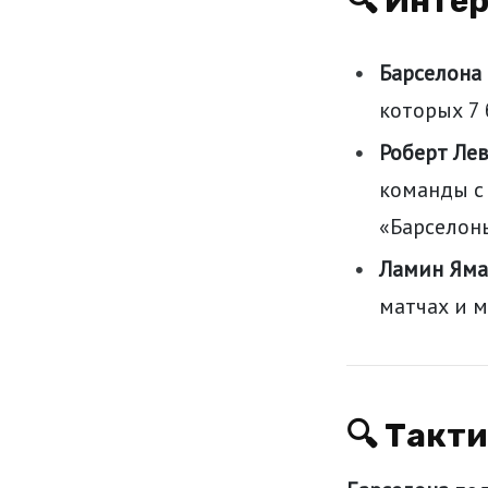
🔍 Инте
Барселона
которых 7 
Роберт Ле
команды с 
«Барселон
Ламин Яма
матчах и м
🔍 Такт