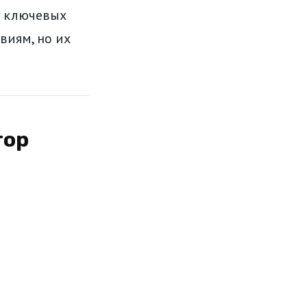
е ключевых
виям, но их
тор