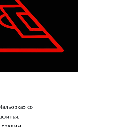
Мальорка» со
афинья.
 травмы,