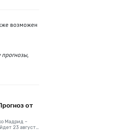
акже возможен
 прогнозы,
Прогноз от
ко Мадрид –
ойдет 23 августа