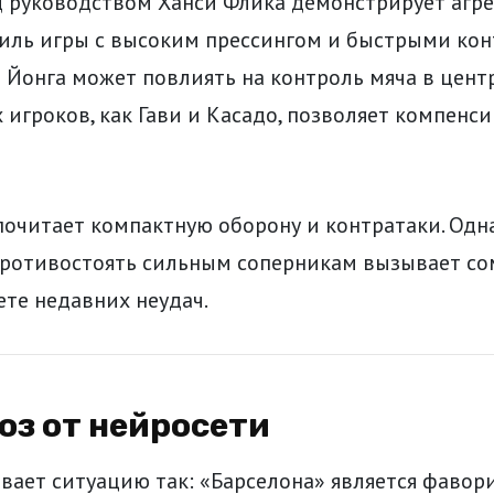
 руководством Ханси Флика демонстрирует агр
иль игры с высоким прессингом и быстрыми кон
 Йонга может повлиять на контроль мяча в центр
 игроков, как Гави и Касадо, позволяет компенси
очитает компактную оборону и контратаки. Одна
противостоять сильным соперникам вызывает со
ете недавних неудач.
ноз от нейросети
ает ситуацию так: «Барселона» является фавор