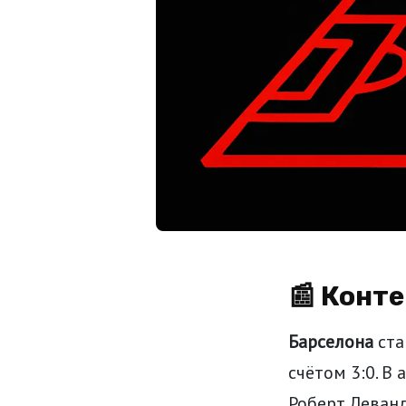
📰 Конт
Барселона
ста
счётом 3:0. В
Роберт Леванд