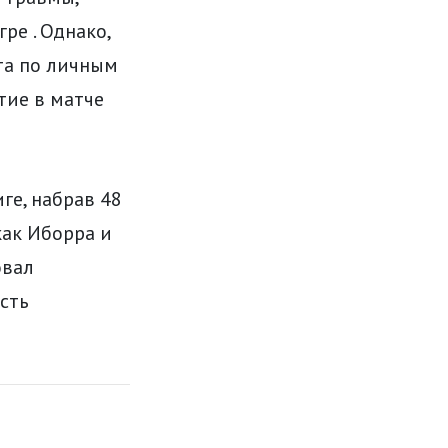
ре . Однако,
та по личным
тие в матче
ге, набрав 48
как Иборра и
овал
сть