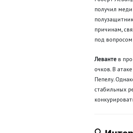
получил медиц
полузащитник
причинам, свя
под вопросом 
Леванте
в про
очков. В атак
Пепелу. Однак
стабильных ре
конкурировать