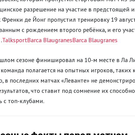
инское разрешение на участие в предстоящей иг
 Френки де Йонг пропустил тренировку 19 авгус
занным с рождением второго ребёнка, и его учас
.
Talksport
Barca Blaugranes
Barca Blaugranes
шлом сезоне финишировал на 10-м месте в Ла Ли
е команда полагается на опытных игроков, таких 
о, в последних матчах «Леванте» не демонстрир
зультатов, что ставит под сомнение их способно
 с топ-клубами.