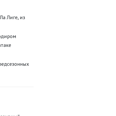
Ла Лиге, из
рдиром
атаке
редсезонных