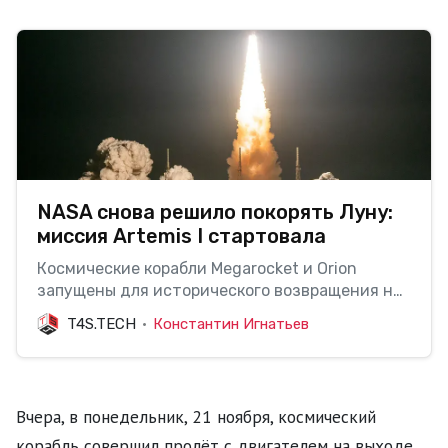
NASA снова решило покорять Луну:
миссия Artemis I стартовала
Космические корабли Megarocket и Orion
запущены для исторического возвращения на
Луну.
T4S.TECH
Константин Игнатьев
Вчера, в понедельник, 21 ноября, космический
корабль совершил пролёт с двигателем на выходе,