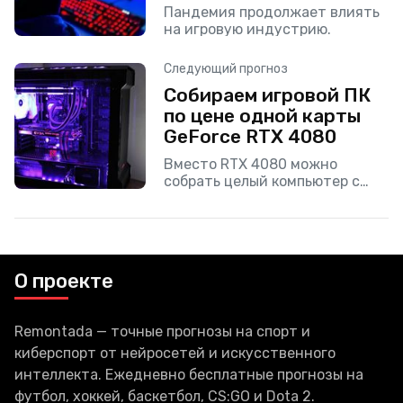
Пандемия продолжает влиять
на игровую индустрию.
Следующий прогноз
Собираем игровой ПК
по цене одной карты
GeForce RTX 4080
Вместо RTX 4080 можно
собрать целый компьютер с
картой Radeon RX 6900 XT.
О проекте
Remontada — точные прогнозы на спорт и
киберспорт от нейросетей и искусственного
интеллекта. Ежедневно бесплатные прогнозы на
футбол, хоккей, баскетбол, CS:GO и Dota 2.