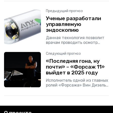
Предыдущий прогноз
Ученые разработали
управляемую
эндоскопию
Данная технология позволит
врачам проводить осмотр
органов брюшной полости с
невероятной легкостью.
Следующий прогноз
«Последняя гона, ну
почти» – «Форсаж 11»
выйдет в 2025 году
Исполнитель одной из главных
ролей «Форсажа» Вин Дизель
назвал дату выхода
следующей части фильма. На
своей Instagram* странице
актер опубликовал пост, в
котором поделился тем,