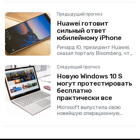
Предыдущий прогноз
Huawei готовит
сильный ответ
юбилейному iPhone
Ричард Ю, президент Huawei,
сказал порталу Bloomberg, что
китайский производитель
интенсивно ведет работу над
Следующий прогноз
моделью Mate 10. Целью
Новую Windows 10 S
компании на этот год является
могут протестировать
создание устройства,
бесплатно
практически все
Microsoft выпустила свою
новейшую операционную
систему публично. Теперь ее
может проверить практически
каждый, кто имеет одну из
других поддерживаемых